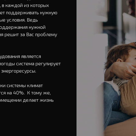
 в каждой из которых 
дет поддерживать нужную 
е условия. Ведь 
поддержания нужной 
я решит за Вас проблему 
дования является 
огоды система регулирует 
энергоресурсы. 

ки системы климат 
я на 40%.  К тому же, 
омещении делает жизнь 